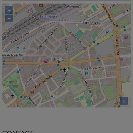
+
−
i