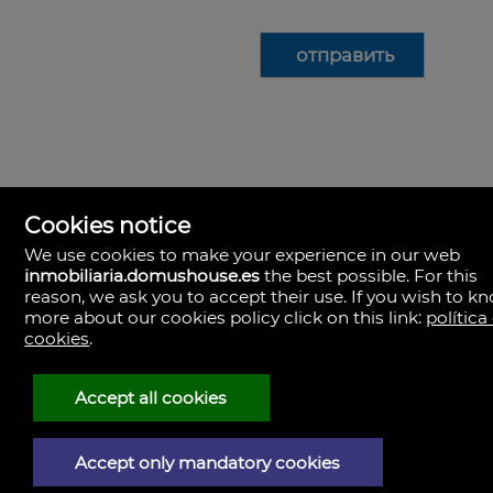
Cookies notice
We use cookies to make your experience in our web
inmobiliaria.domushouse.es
the best possible. For this
reason, we ask you to accept their use. If you wish to k
more about our cookies policy click on this link:
política
cookies
.
Domus Salamanca
Avda. Comuneros, 68
37008 Salamanca
Accept all cookies
Испания
923.198.863
609.870.741
Accept only mandatory cookies